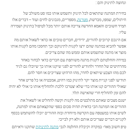
ונחוצה לתינוק והם :
בחירת המתנה שתתאים לכל תינוק ותשמש אותו כמו סט משולב של
חיתולים, שמפו, מברשת,
מטרנה
, מספריים, מגבונים לחים ועוד – דברים אלו
תמיד חשובים והאמא החדשה צריכה אותם יותר מכל לטיפול בתינוק ושמירה
עליו.
אם הינכם קרובים להורים, ידידים, חברים טובים אז כדאי לשאול אותם מה
אפשר להביא כמתנה שהם ירצו לקנות לתינוקם וכך תחסכו מהם לקנות אותו
מוצר או מתנה שתשמש אותם וממש מה שהם צריכים.
במידה והחלטתם לקנות מתנה משותפת עם חברים כדאי לבחור באחד
מהרהיטים של החדר ולהודיע להורים לפני שיקנו אותו כך שיוכלו גם לגיד
לכם מהו הצבע שיתאים לחדר, מהו הרהיט שצריכים או חסר להם.
תודיעו לפני קניית מוצר יקר לתינוק כמו רהיט, אמבטיה או כל פריט אחר
שאולי ההורים קנו אותו כדי שלא יצטרכו ללכת ולהחליף אותו כי אולי לא יהיה
להם זמן להחליף חרי שהאישה תלד.
ישנם מצבים שאתם מתלבטים מה לקנות וקשה להחליט או לשאול את
ההורים אז המתנה הכי כדאית תהיה סכום כספי שהקצאתם אותו למתנה,
לשים אותו במעטפה עם הקדשה מיוחדת ובזה ההורים יוכלו להשתמש בכסף
לקניים דברים שצריכים אותם ולא רק לבייבי.
טיפ חשוב מאד- במקרה וקיבלת החלטה לגבי
מתנה לתינוקת
שתקנו וראיתם