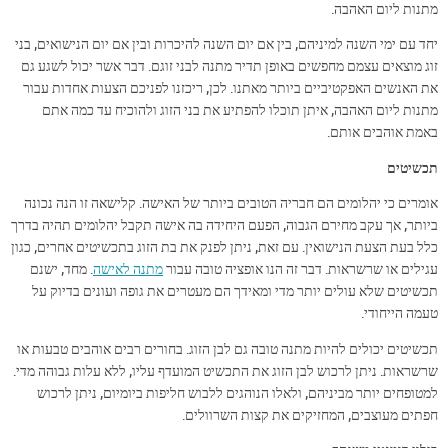
מתנות ליום האהבה.
יחד עם ימי השנה למיניהם, בין אם יום השנה להיכרות ובין אם יום הנישואים, בני
זוג מוצאים עצמם מחפשים באופן תדיר מתנה לבני זוגם. דבר אשר יכול לשגע גם
את האנשים האפקטיביים ביותר מאתנו. לכן, ריכזנו לפניכם הצעות אחדות עבור
מתנות ליום האהבה, איתן תוכלו להפתיע את בני הזוג ולהוכיח עד כמה אתם
באמת אוהבים אותם.
תכשיטים
אומרים כי יהלומים הם חבריה הטובים ביותר של האישה. קלישאה זו הנה נכונה
ביותר, אך עקב מחירם הגבוה, הפעם היחידה בה אישה תקבל יהלומים תהיה בדרך
כלל בעת הצעת הנישואין. עם זאת, ניתן לפנק את בת הזוג בתכשיטים אחרים, כגון
עגילים או שרשראות. דבר זה הנו אופציה טובה עבור
מתנה לאישה
. מחד, ישנם
תכשיטים שלא עולים יותר מדי ומאידך הם מעטרים את גופה ועונים בדיוק על
טעמה הייחודי.
תכשיטים יכולים להיות מתנה טובה גם לבן הזוג. בחורים רבים אוהבים טבעות או
שרשראות. ניתן לרכוש לבן הזוג את התכשיט המועדף עליו, ללא עלות גבוהה מדי.
למטופחים יותר מביניהם, ולאלו הנוהגים ללבוש חליפות ביומיום, ניתן לרכוש
חפתים מעוצבים, המחזיקים את קצות השרוולים.