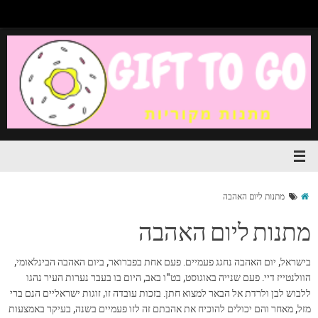
מתנות ליום האהבה
מתנות ליום האהבה
בישראל, יום האהבה נחגג פעמיים. פעם אחת בפברואר, ביום האהבה הבינלאומי,
הוולנטייז דיי. פעם שנייה באוגוסט, בט"ו באב, היום בו בעבר נערות העיר נהגו
ללבוש לבן ולרדת אל הבאר למצוא חתן. בזכות עובדה זו, זוגות ישראליים הנם ברי
מזל, מאחר והם יכולים להוכיח את אהבתם זה לזו פעמיים בשנה, בעיקר באמצעות