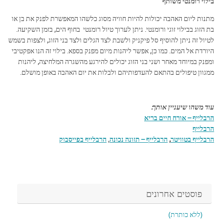
בילוי רומנטי משותף
מתנות ליום האהבה יכולות להיות חוויה מסוג כלשהו המאפשרת לפנק את בן או
בת הזוג בבילוי זוגי ורומנטי. ניתן לערוך טיול רומנטי בחוף הים, בזמן השקיעה.
לטיול זה ניתן להוסיף סל פיקניק ולשבת לצד הגלים ולצד בני הזוג, ולצפות בשמש
היורדת אל המים. כמו כן, אפשר ליהנות מיום מפנק בספא. בילוי זה הנו אפקטיבי
ומפנק במיוחד מאחר ושני בני הזוג יכולים להירגע מהשגרה המלחיצה, ליהנות
ממגוון טיפולים בהתאם להעדפותיהם ולבלות את יום האהבה באופן מושלם.
עוד משהו שיעניין אותך:
הרבלייף – אורח חיים בריא
הרבלייף
הרבלייף בטוויטר
,
הרבלייף – תזונה נכונה
,
הרבלייף בפייסבוק
פוסטים אחרונים
(ללא כותרת)