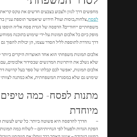
מחפשים דרך לגוון ולצבוע בצבעים חדשים את טקס קריאת 
לפסח
,צלחות,כוסות ועוד? חידוש שיאפשר תוספת עניין בהג
משפחתיים ייחודיים? הדפסה של הגדת פסח אליה הוספו צי
מופק כיום כל אלבום תמונות על-ידי שימוש בתוכנה ממוחש
דרך נהדרת לתוספת לליל הסדר עצמו, הן יכולות להפוך גם
אלבום תמונות משפחתי הוא אחד האוצרות היקרים ביותר ל
שלא נשלב את היתרונות המרגשים שבסידור אלבומים, עם א
אלבום תמונות, יאפשר לכם קבלתו של ספר בעל קדושה ד
שימוש גם שלא במסגרת המשפחתית, אלא כמתנה לצוותי עוב
מתנות לפסח- כמה טיפים 
מיוחדת
– הדרך להדפסה היא פשוטה ביותר: כל שיש לעשות הוא
הפקת הגדות ולפעול לפי הנחיותיהם – לשלוח כמה תמונות 
כמעט בעבודה – אנשי האתר כבר שתלו את הטקסט בשבילכם