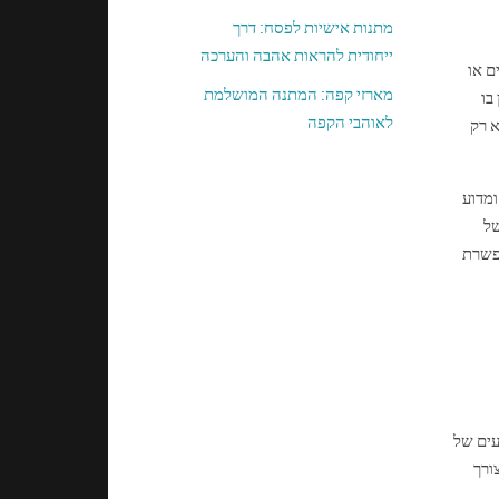
מתנות אישיות לפסח: דרך
ייחודית להראות אהבה והערכה
ם או
מארזי קפה: המתנה המושלמת
בו
לאוהבי הקפה
א רק
ומדוע
של
פשרת
ים של
ורך