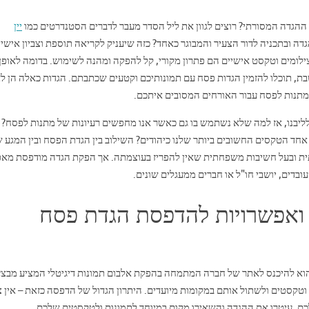
ההגדה המסורתי? רוצים לגוון את ליל הסדר מעבר לדברים הסטנדרטים כמו
יין
דה ובתכניה לדור הצעיר והמבוגר כאחד? כזה שיעניק לקריאה תוספת וצביון אישיי
לומים וטקסט אישיים הם פתרון מקורי, קל להפקה ומהנה לשימוש. בדומה לאופן 
בת, תוכלו להזמין הגדות פסח עם תמונותיכם וקטעים שכתבתם. הגדות כאלה הן ל
 מתנות לפסח עבור האורחים המסובים איתכם.
ליבנו, אז למה שלא נשתמש בו גם כאשר אנו מחפשים רעיונות של מתנות לפסח? 
חד הטקסים החשובים ביותר שלנו כיהודים? השילוב בין הגדת הפסח ובין המגע 
תית ובעל חשיבות משפחתית שאין להפריז בעוצמתה. אך הפקת הגדה מודפסת מא
דים, יושבי חו"ל או חברים ממעגלים שונים.
ואפשרויות להדפסת הגדת פסח
 להיכנס לאתר של חברה המתמחה בהפקת אלבום תמונות דיגיטלי המציע מבצע
וטקסטים ולשתול אותם במקומות מיועדים. היתרון הגדול של הדפסה כזאת – אין צ
, עיטרו את ההגדה והשאירו מקום במיוחד לתמונות ולטקסטים שלכם.