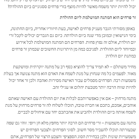
יכול להיות יותר משמח מאשר להיות מוצף בזרי פרחים ססגוניים ביום ההולדת?
זר פרחים הוא המתנה המושלמת ליום ההולדת
באופן מסורתי הגבר מעניק פרחים לאישה, בעת חיזוריו אחריה, ביום החתונה,
בימי הנישואין וכמובן מדי שנה ביום הולדתה. כיום גם הגברים יכולים לקבל זרי
יום הולדת, אולם זה נפוץ פחות. הפרחים הם המתנה המושלמת לכל אירוע
ובמיוחד ליום ההולדת. לפניכם כמה מן היתרונות החשובים שבמתן זר פרחים
כמתנת יום הולדת:
מחיר משתלם – לא תמיד צריך להוציא כסף רב על מתנה יוקרתית ומושקעת
מאוד. לפעמים כל מה שנחוץ על מנת לשמח את האדם הוא מתנה צנועה אך בעלת
משמעות רבה. הפרחים מסמלים עבור האישה מסירות ואהבה ולכן זר אחד יכול
להיות שווה הרבה יותר מטבעת יהלום או עגילי זהב.
מתנה מרחוק – אם אין באפשרותכם לבלות את יום ההולדת עם האישה שאתם
אוהבים, אמכם, בתכם או חברה טובה, תוכלו לשלוח לה זר פרחים מרחוק על מנת
לשמח אותה ביום ההולדת ולהביע את אהבתכם יחד עם איחולים לבביים.
מתנה עם משמעות – זרי פרחים הם הרבה יותר מחפץ מלא חן ויופי. זוהי גם שפה
שבעזרתה תוכלו להעביר מסר חשוב. לסוגי הפרחים ולצבעי הפרחים יש
משמעויות שונות ולכן בבחירת הסוג הספציפי והצבע הרצוי של הפרחים, אתם