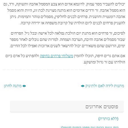
יכולים להעביר מסר עמוק. לדוגמא אדום הוא צבע המסמל אהבה ותשוקה, ורד, גם
הוא מסמל אהבה. זר ורדים אדומים הוא מתנה מצוינת לבת זוג, היות והוא מסמל
אהבה רומנטית וחושנית. פרחים לבנים לחליפין, מסמלים טוהר ותמימות. ניתן
להעניק פרחים לבנים ליום הולדת של קרובת משפחה או ידידה קרובה.
לסיכום, זר פרחים הוא מתנת יום הולכת נפלאה לכל אישה ובכל גיל. הפרחים
שבזר מסמלים אהבה וחיבה, הערכה ושמחה. למרות שהם נובלים לאחר מספר
ימים, הרושם שהם משאירים יכול להישאר לשנים ארוכות ואפילו לכל החיים.
אם אתם גרים חיפה, תוכלו להזמין
משלוחי פרחים בחיפה
ולהפתיע כל אדם ביום
הולדתו עם זר גדול ומושקע.
מתנות לידה לאם ולתינוק
מתנה לחתן
פוסטים אחרונים
(ללא כותרת)
ריח נעים בבית עם מפיץ ריחות חשמלי