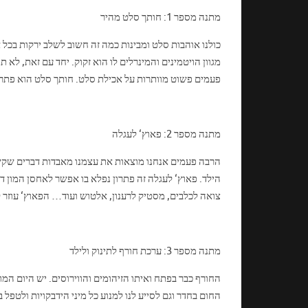
מתנה מספר 1: חותך סלט מהיר
כולנו אוהבות סלט ומבינות כמה זה חשוב לשלב ירקות בכל א
מגוון הויטמינים והמינרלים לו הוא זקוק. יחד עם זאת, לא
פעמים פשוט מוותרות על אכילת סלט. חותך סלט הוא פתר
מתנה מספר 2: פאוץ‘ לעגלה
הרבה פעמים אנחנו מוצאות את עצמנו מאבדות דברים שקשו
הילד. פאוץ‘ לעגלה זה פתרון נפלא בו אפשר לאחסן המון ד
צואה לכלבים, מסטיק לרענון, אלטוש ועוד… הפאוץ‘ עוזר 
מתנה מספר 3: ערכת חורף לתינוק ולילד
החורף כבר בפתח ואיתו הזיהומים והווירוסים. יש היום המו
החום בחדר וגם לסייע לנו למנוע כל מיני הידבקויות ולטפל