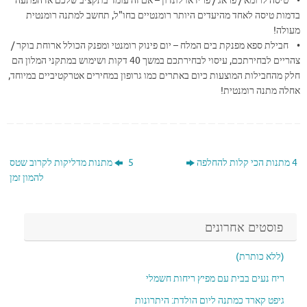
• טיסה לרומא / פראג / פריז או לונדון – אם זה עומד בתקציב שלכם אז הפתעה
בדמות טיסה לאחד מהיעדים היותר רומנטיים בחו"ל, תחשב למתנה רומנטית
מעולה!
• חבילת ספא מפנקת בים המלח – יום פינוק רומנטי ומפנק הכולל ארוחת בוקר /
צהריים לבחירתכם, עיסוי לבחירתכם במשך 40 דקות ושימוש במתקני המלון הם
חלק מהחבילות המוצעות כיום באתרים כמו גרופון במחירים אטרקטיביים במיוחד,
אחלה מתנה רומנטית!
4 מתנות הכי קלות להחלפה
5 מתנות מדליקות לקרוב שטס
להמון זמן
פוסטים אחרונים
(ללא כותרת)
ריח נעים בבית עם מפיץ ריחות חשמלי
גיפט קארד כמתנה ליום הולדת: היתרונות