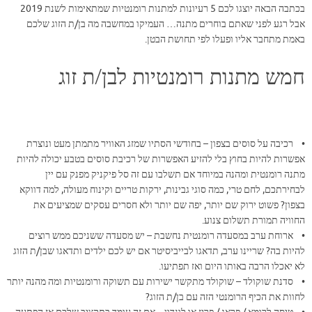
בכתבה הבאה יוצגו לכם 5 רעיונות למתנות רומנטיות שמתאימות לשנת 2019
אבל רגע לפני שאתם בוחרים מתנה… העמיקו במחשבה מה בן/ת הזוג שלכם
באמת מתחבר אליו ופעלו לפי תחושת הבטן.
חמש מתנות רומנטיות לבן/ת זוג
• רכיבה על סוסים בצפון – בחודשי הסתיו שמזג האוויר מתמתן מעט ונוצרת
אפשרות להיות בחוץ בלי להזיע האפשרות של רכיבת סוסים בטבע יכולה להיות
מתנה רומנטית ומהנה במיוחד אם תשלבו עם זה סל פיקניק מפנק עם יין
לבחירתכם, לחם טרי, כמה סוגי גבינות, ירקות טריים וקינוח מעולה, למה דווקא
בצפון? פשוט ירוק שם יותר, יפה שם יותר ולא חסרים עסקים שמציעים את
החוויה תמורת תשלום צנוע.
• ארוחת ערב במסעדה רומנטית נחשבת – יש מסעדה ששניכם ממש רוצים
להיות בה? שריינו ערב, תדאגו לבייביסיטר אם יש לכם ילדים ותדאגו שבן/ת הזוג
לא יאכלו הרבה באותו היום ואז תפתיעו.
• סדנת שוקולד – שוקולד מתקשר ישירות עם תשוקה ורומנטיות ומה מהנה יותר
לחוות את הכיף הרומנטי הזה עם בן/ת הזוג?