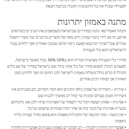
לפעולה שכזו? את כל התשובות תקבלו בכתבה הבאה.
מתנה באמזון יתרונות
הקהל האמריקאי נהנה ממחירים שבישראל משפשפים את העיניים כשרואים
אותם, זה בא לידי ביטוי במגוון רחב מאד של מוצרים מרכבים ועד מוצרי חשמל
זעירים אבל לצורך הדוגמא הפעם ניקח תחום שבזמן האחרון הפך ללהיט עבור
הישראלים והוא כלי העבודה.
מחירי כלי העבודה בארצות הברית הוא ב50%-30% נמוך מאשר בישראל,
לפעמים תוכלו למצוא מחיר של כלי אחד בודד כאן בישראל במחיר של סט כלים
הכולל 5 כלים כולל משלוח באמזון לישראל ולכן תחום זה הפך ללהיט בזמן
האחרון אך כמוהו רבים אחרים.
• שירות – השירות של אמזון כלפי הקונים הוא חסר תקדים, הם מעניקים את
השירות הטוב בעולם ובזכות כך קהל רב ממשיך לקנות שם.
• אמינות – אמזון תעשה הכל כדי לשמור על האמינות שלה ולכן אם נתקלתם
בבעיית אמינות של מוכר כזה או אחר תהיו בטוחים שתפוצו על כך.
• זמן הגעה – זמני ההגעה של החבילות מאמזון הוא פשוט מהיר בצורה בלתי
נתפסת.
• אפשרויות החזרה רחבות – רוב המוכרים באמזון מעניקים אפשרויות החזרה