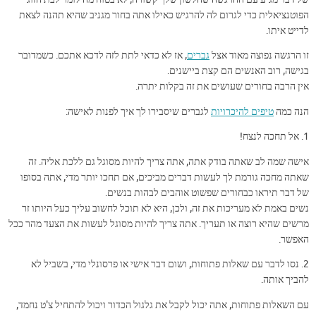
הפוטנציאלית כדי לגרום לה להרגיש כאילו אתה בחור מגניב שהיא תהנה לצאת
לדייט איתו.
זו הרגשה נפוצה מאוד אצל
גברים
, אז לא כדאי לתת לזה לדכא אתכם. כשמדובר
בגישה, רוב האנשים הם קצת ביישנים.
אין הרבה בחורים שעושים את זה בקלות יתרה.
הנה כמה
טיפים להיכרויות
לגברים שיסבירו לך איך לפנות לאישה:
1. אל תחכה לנצח!
אישה שמה לב שאתה בודק אתה, אתה צריך להיות מסוגל גם ללכת אליה. זה
שאתה מחכה גורמת לך לעשות דברים מביכים, אם תחכו יותר מדי, אתה בסופו
של דבר תיראו כבחורים שפשוט אוהבים לבהות בנשים.
נשים באמת לא מעריכות את זה, ולכן, היא לא תוכל לחשוב עליך כעל היותו זר
מרשים שהיא רוצה או תעריך. אתה צריך להיות מסוגל לעשות את הצעד מהר ככל
האפשר.
2. נסו לדבר עם שאלות פתוחות, ושום דבר אישי או פרסונלי מדי, בשביל לא
להביך אותה.
עם השאלות פתוחות, אתה יכול לקבל את גלגול הכדור ויכול להתחיל צ'ט נחמד,