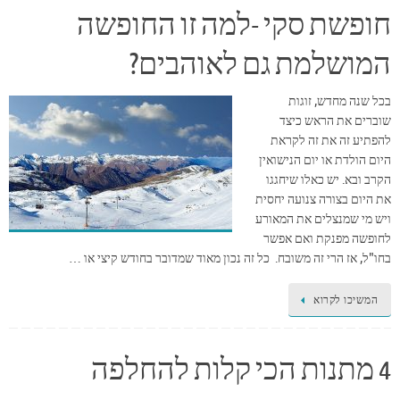
חופשת סקי -למה זו החופשה
המושלמת גם לאוהבים?
בכל שנה מחדש, זוגות
שוברים את הראש כיצד
להפתיע זה את זה לקראת
היום הולדת או יום הנישואין
הקרב ובא. יש כאלו שיחגגו
את היום בצורה צנועה יחסית
ויש מי שמנצלים את המאורע
לחופשה מפנקת ואם אפשר
בחו"ל, אז הרי זה משובח. כל זה נכון מאוד שמדובר בחודש קיצי או …
המשיכו לקרוא
4 מתנות הכי קלות להחלפה